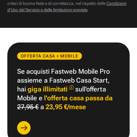
criteri di buona fede e di correttezza, nel rispetto delle
Condizioni
d’Uso del Servizio e delle limitazioni previste
.
OFFERTA CASA + MOBILE
Se acquisti Fastweb Mobile Pro
assieme a Fastweb Casa Start,
hai
giga illimitati
sull'offerta
Mobile e
l'offerta casa passa da
27,95 €
a
23,95 €/mese