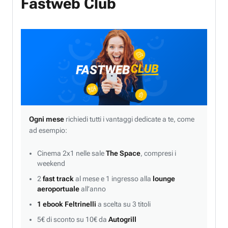
Fastweb Club
Ogni mese
richiedi tutti i vantaggi dedicate a te, come
ad esempio:
Cinema 2x1 nelle sale
The Space
, compresi i
weekend
2
fast track
al mese e 1 ingresso alla
lounge
aeroportuale
all’anno
1 ebook Feltrinelli
a scelta su 3 titoli
5€ di sconto su 10€ da
Autogrill