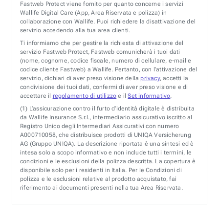
Fastweb Protect viene fornito per quanto concerne i servizi
Wallife Digital Care (App, Area Riservata e polizza) in
collaborazione con Wallife. Puoi richiedere la disattivazione del
servizio accedendo alla tua area clienti.
Ti informiamo che per gestire la richiesta di attivazione del
servizio Fastweb Protect, Fastweb comunicherà i tuoi dati
(nome, cognome, codice fiscale, numero di cellulare, e-mail e
codice cliente Fastweb) a Wallife. Pertanto, con l’attivazione del
servizio, dichiari di aver preso visione della
privacy
, accetti la
condivisione dei tuoi dati, confermi di aver preso visione e di
accettare il
regolamento di utilizzo
e il
Set informativo
.
(1)
L’assicurazione contro il furto d’identità digitale è distribuita
da Wallife Insurance S.r.l., intermediario assicurativo iscritto al
Registro Unico degli Intermediari Assicurativi con numero
A000710058, che distribuisce prodotti di UNIQA Versicherung
AG (Gruppo UNIQA). La descrizione riportata è una sintesi ed è
intesa solo a scopo informativo e non include tutti i termini, le
condizioni e le esclusioni della polizza descritta. La copertura è
disponibile solo per i residenti in Italia. Per le Condizioni di
polizza e le esclusioni relative al prodotto acquistato, fai
riferimento ai documenti presenti nella tua Area Riservata.