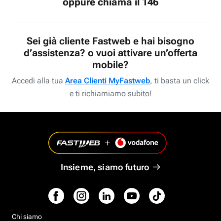
oppure chiama il 146
Sei già cliente Fastweb e hai bisogno
d’assistenza? o vuoi attivare un’offerta
mobile?
Accedi alla tua
Area Clienti MyFastweb
, ti basta un click
e ti richiamiamo subito!
Insieme, siamo futuro
Chi siamo