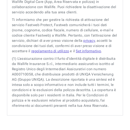
Wallife Digital Care (App, Area Riservata e polizza) in
collaborazione con Wallife. Puoi richiedere la disattivazione del
servizio accedendo alla tua area clienti.
Ti informiamo che per gestire la richiesta di attivazione del
servizio Fastweb Protect, Fastweb comunicherà i tuoi dati
(nome, cognome, codice fiscale, numero di cellulare, e-mail e
codice cliente Fastweb) a Wallife. Pertanto, con l’attivazione del
servizio, dichiari di aver preso visione della
privacy
, accetti la
condivisione dei tuoi dati, confermi di aver preso visione e di
accettare il
regolamento di utilizzo
e il
Set informativo
.
(1)
L’assicurazione contro il furto d’identità digitale è distribuita
da Wallife Insurance S.r.l., intermediario assicurativo iscritto al
Registro Unico degli Intermediari Assicurativi con numero
A000710058, che distribuisce prodotti di UNIQA Versicherung
AG (Gruppo UNIQA). La descrizione riportata è una sintesi ed è
intesa solo a scopo informativo e non include tutti i termini, le
condizioni e le esclusioni della polizza descritta. La copertura è
disponibile solo per i residenti in Italia. Per le Condizioni di
polizza e le esclusioni relative al prodotto acquistato, fai
riferimento ai documenti presenti nella tua Area Riservata.