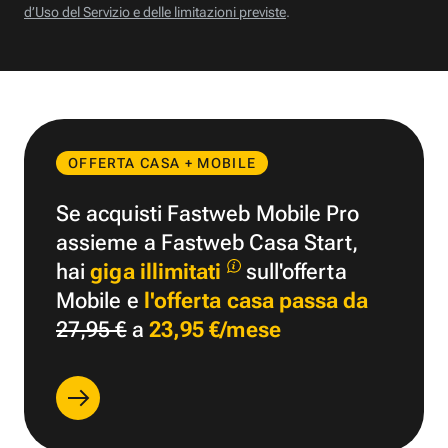
d’Uso del Servizio e delle limitazioni previste
.
OFFERTA CASA + MOBILE
Se acquisti Fastweb Mobile Pro
assieme a Fastweb Casa Start,
hai
giga illimitati
sull'offerta
Mobile e
l'offerta casa passa da
27,95 €
a
23,95 €/mese