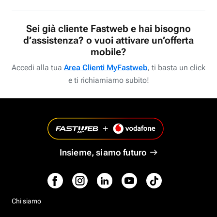
Sei già cliente Fastweb e hai bisogno
d’assistenza? o vuoi attivare un’offerta
mobile?
Accedi alla tua
Area Clienti MyFastweb
, ti basta un click
e ti richiamiamo subito!
Insieme, siamo futuro
Chi siamo