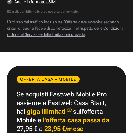
Anche in formato eSIM
5G è disponibile nelle
aree coperte dal servizio
.
L’utilizzo del traffico incluso nell’Offerta deve avvenire secondo
criteri di buona fede e di correttezza, nel rispetto delle
Condizioni
d’Uso del Servizio e delle limitazioni previste
.
OFFERTA CASA + MOBILE
Se acquisti Fastweb Mobile Pro
assieme a Fastweb Casa Start,
hai
giga illimitati
sull'offerta
Mobile e
l'offerta casa passa da
27,95 €
a
23,95 €/mese