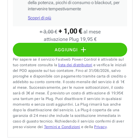
della potenza, picchi di consumo o blackout, per
intervenire tempestivamente
Scopri di più
+ 1,00 €
+ 3,00 €
al mese
attivazione Plug 19,95 €
AGGIUNGI
Per sapere se il servizio Fastweb Power Control è attivabile sul
tuo contatore consulta la
lista dei distributori
e verifica le iniziali
del POD apposte sul tuo contatore. Fino al 31/08/2026, salvo
proroghe e disponibile con pagamento tramite carta di credito o
addebito su conto corrente. Il costo mensile del servizio è di 1€
al mese. Successivamente, per le nuove sottoscrizioni, il costo
sarà di 3€ al mese. È previsto un costo di attivazione di 19,95€
una tantum per la Plug. Puoi disattivare il servizio in qualsiasi
momento e senza costi aggiuntivi. La Plug rimarrà tua anche
dopo la disattivazione del servizio. La Plug è coperta da una
garanzia di 24 mesi che include la sostituzione immediata in
caso di guasto tecnico. Richiedendo il servizio confermi di aver
preso visione dei
Termini e Condizioni
e della
Privacy
.