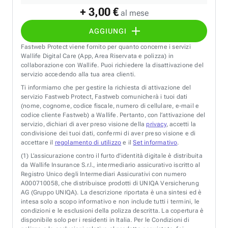
+ 3,00 €
al mese
AGGIUNGI
Fastweb Protect viene fornito per quanto concerne i servizi
Wallife Digital Care (App, Area Riservata e polizza) in
collaborazione con Wallife. Puoi richiedere la disattivazione del
servizio accedendo alla tua area clienti.
Ti informiamo che per gestire la richiesta di attivazione del
servizio Fastweb Protect, Fastweb comunicherà i tuoi dati
(nome, cognome, codice fiscale, numero di cellulare, e-mail e
codice cliente Fastweb) a Wallife. Pertanto, con l’attivazione del
servizio, dichiari di aver preso visione della
privacy
, accetti la
condivisione dei tuoi dati, confermi di aver preso visione e di
accettare il
regolamento di utilizzo
e il
Set informativo
.
(1)
L’assicurazione contro il furto d’identità digitale è distribuita
da Wallife Insurance S.r.l., intermediario assicurativo iscritto al
Registro Unico degli Intermediari Assicurativi con numero
A000710058, che distribuisce prodotti di UNIQA Versicherung
AG (Gruppo UNIQA). La descrizione riportata è una sintesi ed è
intesa solo a scopo informativo e non include tutti i termini, le
condizioni e le esclusioni della polizza descritta. La copertura è
disponibile solo per i residenti in Italia. Per le Condizioni di