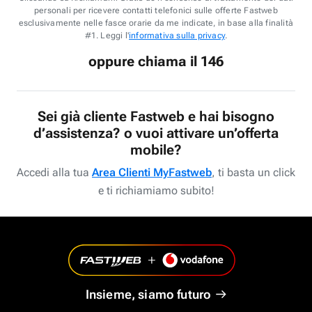
personali per ricevere contatti telefonici sulle offerte Fastweb
esclusivamente nelle fasce orarie da me indicate, in base alla finalità
#1. Leggi l'
informativa sulla privacy
.
oppure chiama il 146
Sei già cliente Fastweb e hai bisogno
d’assistenza? o vuoi attivare un’offerta
mobile?
Accedi alla tua
Area Clienti MyFastweb
, ti basta un click
e ti richiamiamo subito!
Insieme, siamo futuro