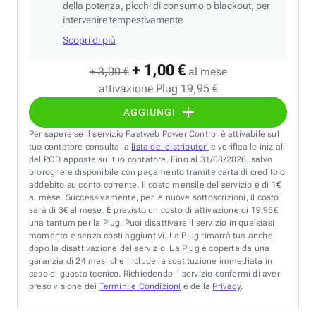
della potenza, picchi di consumo o blackout, per
intervenire tempestivamente
Scopri di più
+ 1,00 €
+ 3,00 €
al mese
attivazione Plug 19,95 €
AGGIUNGI
Per sapere se il servizio Fastweb Power Control è attivabile sul
tuo contatore consulta la
lista dei distributori
e verifica le iniziali
del POD apposte sul tuo contatore. Fino al 31/08/2026, salvo
proroghe e disponibile con pagamento tramite carta di credito o
addebito su conto corrente. Il costo mensile del servizio è di 1€
al mese. Successivamente, per le nuove sottoscrizioni, il costo
sarà di 3€ al mese. È previsto un costo di attivazione di 19,95€
una tantum per la Plug. Puoi disattivare il servizio in qualsiasi
momento e senza costi aggiuntivi. La Plug rimarrà tua anche
dopo la disattivazione del servizio. La Plug è coperta da una
garanzia di 24 mesi che include la sostituzione immediata in
caso di guasto tecnico. Richiedendo il servizio confermi di aver
preso visione dei
Termini e Condizioni
e della
Privacy
.