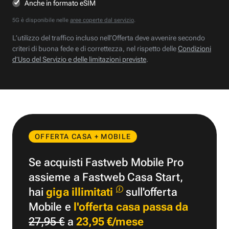
Anche in formato eSIM
5G è disponibile nelle
aree coperte dal servizio
.
L’utilizzo del traffico incluso nell’Offerta deve avvenire secondo
criteri di buona fede e di correttezza, nel rispetto delle
Condizioni
d’Uso del Servizio e delle limitazioni previste
.
OFFERTA CASA + MOBILE
Se acquisti Fastweb Mobile Pro
assieme a Fastweb Casa Start,
hai
giga illimitati
sull'offerta
Mobile e
l'offerta casa passa da
27,95 €
a
23,95 €/mese