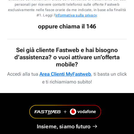
personali per ricevere contatti telefonici sulle offerte Fastweb
esclusivamente nelle fasce orarie da me indicate, in base alla finalità
#1. Leggi l'
informativa sulla privacy
.
oppure chiama il 146
Sei già cliente Fastweb e hai bisogno
d’assistenza? o vuoi attivare un’offerta
mobile?
Accedi alla tua
Area Clienti MyFastweb
, ti basta un click
e ti richiamiamo subito!
Insieme, siamo futuro