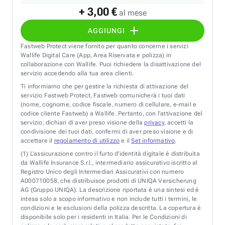
+ 3,00 €
al mese
AGGIUNGI
Fastweb Protect viene fornito per quanto concerne i servizi
Wallife Digital Care (App, Area Riservata e polizza) in
collaborazione con Wallife. Puoi richiedere la disattivazione del
servizio accedendo alla tua area clienti.
Ti informiamo che per gestire la richiesta di attivazione del
servizio Fastweb Protect, Fastweb comunicherà i tuoi dati
(nome, cognome, codice fiscale, numero di cellulare, e-mail e
codice cliente Fastweb) a Wallife. Pertanto, con l’attivazione del
servizio, dichiari di aver preso visione della
privacy
, accetti la
condivisione dei tuoi dati, confermi di aver preso visione e di
accettare il
regolamento di utilizzo
e il
Set informativo
.
(1)
L’assicurazione contro il furto d’identità digitale è distribuita
da Wallife Insurance S.r.l., intermediario assicurativo iscritto al
Registro Unico degli Intermediari Assicurativi con numero
A000710058, che distribuisce prodotti di UNIQA Versicherung
AG (Gruppo UNIQA). La descrizione riportata è una sintesi ed è
intesa solo a scopo informativo e non include tutti i termini, le
condizioni e le esclusioni della polizza descritta. La copertura è
disponibile solo per i residenti in Italia. Per le Condizioni di