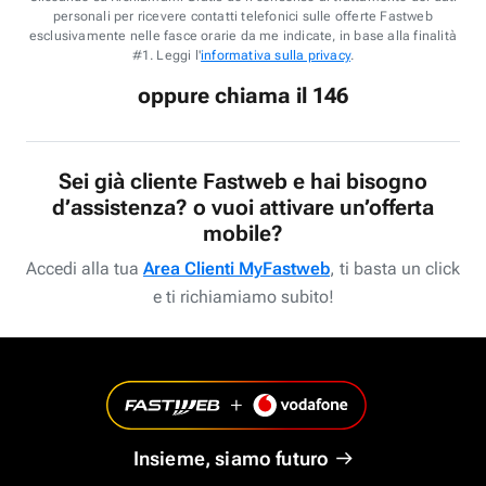
personali per ricevere contatti telefonici sulle offerte Fastweb
esclusivamente nelle fasce orarie da me indicate, in base alla finalità
#1. Leggi l'
informativa sulla privacy
.
oppure chiama il 146
Sei già cliente Fastweb e hai bisogno
d’assistenza? o vuoi attivare un’offerta
mobile?
Accedi alla tua
Area Clienti MyFastweb
, ti basta un click
e ti richiamiamo subito!
Insieme, siamo futuro