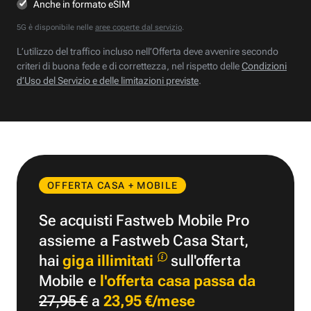
Anche in formato eSIM
5G è disponibile nelle
aree coperte dal servizio
.
L’utilizzo del traffico incluso nell’Offerta deve avvenire secondo
criteri di buona fede e di correttezza, nel rispetto delle
Condizioni
d’Uso del Servizio e delle limitazioni previste
.
OFFERTA CASA + MOBILE
Se acquisti Fastweb Mobile Pro
assieme a Fastweb Casa Start,
hai
giga illimitati
sull'offerta
Mobile e
l'offerta casa passa da
27,95 €
a
23,95 €/mese