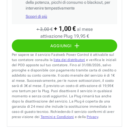
della potenza, picchi di consumo o blackout, per
intervenire tempestivamente
Scopri di più
+ 1,00 €
+ 3,00 €
al mese
attivazione Plug 19,95 €
AGGIUNGI
Per sapere se il servizio Fastweb Power Control è attivabile sul
tuo contatore consulta la
lista dei distributori
e verifica le iniziali
del POD apposte sul tuo contatore. Fino al 31/08/2026, salvo
proroghe e disponibile con pagamento tramite carta di credito o
addebito su conto corrente. Il costo mensile del servizio è di 1€
al mese. Successivamente, per le nuove sottoscrizioni, il costo
sarà di 3€ al mese. È previsto un costo di attivazione di 19,95€
una tantum per la Plug. Puoi disattivare il servizio in qualsiasi
momento e senza costi aggiuntivi. La Plug rimarrà tua anche
dopo la disattivazione del servizio. La Plug è coperta da una
garanzia di 24 mesi che include la sostituzione immediata in
caso di guasto tecnico. Richiedendo il servizio confermi di aver
preso visione dei
Termini e Condizioni
e della
Privacy
.