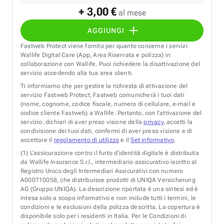
+ 3,00 €
al mese
AGGIUNGI
Fastweb Protect viene fornito per quanto concerne i servizi
Wallife Digital Care (App, Area Riservata e polizza) in
collaborazione con Wallife. Puoi richiedere la disattivazione del
servizio accedendo alla tua area clienti.
Ti informiamo che per gestire la richiesta di attivazione del
servizio Fastweb Protect, Fastweb comunicherà i tuoi dati
(nome, cognome, codice fiscale, numero di cellulare, e-mail e
codice cliente Fastweb) a Wallife. Pertanto, con l’attivazione del
servizio, dichiari di aver preso visione della
privacy
, accetti la
condivisione dei tuoi dati, confermi di aver preso visione e di
accettare il
regolamento di utilizzo
e il
Set informativo
.
(1)
L’assicurazione contro il furto d’identità digitale è distribuita
da Wallife Insurance S.r.l., intermediario assicurativo iscritto al
Registro Unico degli Intermediari Assicurativi con numero
A000710058, che distribuisce prodotti di UNIQA Versicherung
AG (Gruppo UNIQA). La descrizione riportata è una sintesi ed è
intesa solo a scopo informativo e non include tutti i termini, le
condizioni e le esclusioni della polizza descritta. La copertura è
disponibile solo per i residenti in Italia. Per le Condizioni di