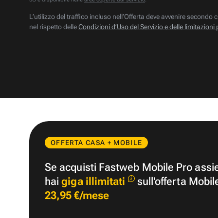
L’utilizzo del traffico incluso nell’Offerta deve avvenire secondo c
nel rispetto delle
Condizioni d’Uso del Servizio e delle limitazioni 
OFFERTA CASA + MOBILE
Se acquisti Fastweb Mobile Pro ass
hai
giga illimitati
sull'offerta Mobil
23,95 €/mese