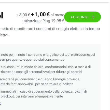
l
+ 1,00 €
+ 3,00 €
al mese
AGGIUNGI
attivazione Plug 19,95 €
ermette di monitorare i consumi di energia elettrica in tempo
letta.
nuto per minuto il consumo energetico dei tuoi elettrodomestici
 sempre quanto e quando stai consumando
i tuoi consumi in modo chiaro, confrontandoli con la media di
 e ricevendo consigli personalizzati per ridurre gli sprechi
asce orarie più convenienti e quando l’energia proviene
e da fonti rinnovabili, per risparmiare in bolletta
si immediati in caso di superamento della potenza, picchi di
blackout, per intervenire tempestivamente
iù