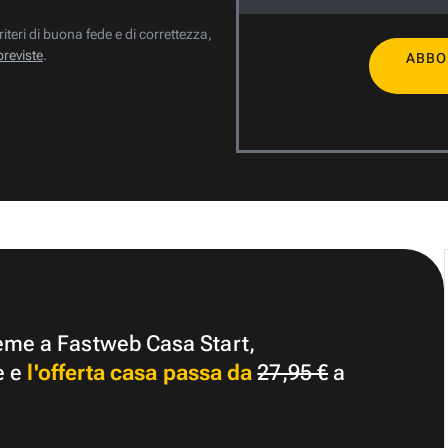
riteri di buona fede e di correttezza,
previste
.
ABBO
ieme a Fastweb Casa Start,
e e
l'offerta casa passa da
27,95 €
a