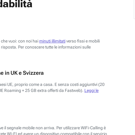
abilità
o che vuoi: con noi hai
minuti illimitati
verso fissi e mobili
risposta. Per conoscere tutte le informazioni sulle
e in UK e Svizzera
aesi UE, proprio come a casa. E senza costi aggiuntivi (20
UE Roaming + 25 GB extra offerti da Fastweb).
Leggi le
 il segnale mobile non arriva. Per utilizzare WiFi-Calling è
ete WI-FI ed avere un dispositivo compatibile con il servizio