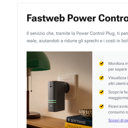
Fastweb Power Contro
Il servizio che, tramite la Power Control Plug, ti p
reale, aiutandoti a ridurre gli sprechi e i costi in bol
Monitora mi
per sapere
Visualizza 
altri utenti
Scopri le f
maggiorment
Ricevi avvi
consumo o 
Scopri di p