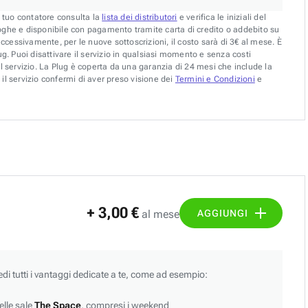
l tuo contatore consulta la
lista dei distributori
e verifica le iniziali del
oghe e disponibile con pagamento tramite carta di credito o addebito su
uccessivamente, per le nuove sottoscrizioni, il costo sarà di 3€ al mese. È
g. Puoi disattivare il servizio in qualsiasi momento e senza costi
l servizio. La Plug è coperta da una garanzia di 24 mesi che include la
il servizio confermi di aver preso visione dei
Termini e Condizioni
e
+ 3,00 €
AGGIUNGI
al mese
edi tutti i vantaggi dedicate a te, come ad esempio:
lle sale
The Space
, compresi i weekend