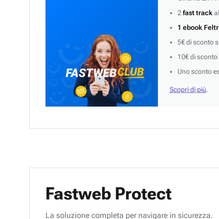
2
fast track
al
1 ebook Feltr
5€ di sconto 
10€ di sconto
Uno sconto es
Scopri di più
.
Fastweb Protect
La soluzione completa per navigare in sicurezza.