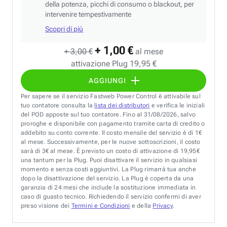
della potenza, picchi di consumo o blackout, per
intervenire tempestivamente
Scopri di più
+ 1,00 €
+ 3,00 €
al mese
attivazione Plug 19,95 €
AGGIUNGI
Per sapere se il servizio Fastweb Power Control è attivabile sul
tuo contatore consulta la
lista dei distributori
e verifica le iniziali
del POD apposte sul tuo contatore. Fino al 31/08/2026, salvo
proroghe e disponibile con pagamento tramite carta di credito o
addebito su conto corrente. Il costo mensile del servizio è di 1€
al mese. Successivamente, per le nuove sottoscrizioni, il costo
sarà di 3€ al mese. È previsto un costo di attivazione di 19,95€
una tantum per la Plug. Puoi disattivare il servizio in qualsiasi
momento e senza costi aggiuntivi. La Plug rimarrà tua anche
dopo la disattivazione del servizio. La Plug è coperta da una
garanzia di 24 mesi che include la sostituzione immediata in
caso di guasto tecnico. Richiedendo il servizio confermi di aver
preso visione dei
Termini e Condizioni
e della
Privacy
.