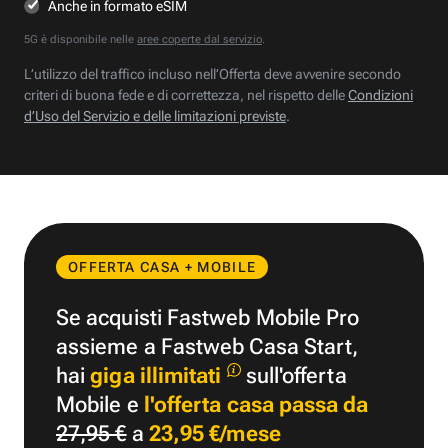
Anche in formato eSIM
5G è disponibile nelle
aree coperte dal servizio
.
L’utilizzo del traffico incluso nell’Offerta deve avvenire secondo
criteri di buona fede e di correttezza, nel rispetto delle
Condizioni
d’Uso del Servizio e delle limitazioni previste
.
OFFERTA CASA + MOBILE
Se acquisti Fastweb Mobile Pro
assieme a Fastweb Casa Start,
hai
giga illimitati
sull'offerta
Mobile e
l'offerta casa passa da
27,95 €
a
23,95 €/mese