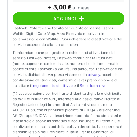
+ 3,00 €
al mese
AGGIUNGI
Fastweb Protect viene fornito per quanto concerne i servizi
Wallife Digital Care (App, Area Riservata e polizza) in
collaborazione con Wallife. Puoi richiedere la disattivazione del
servizio accedendo alla tua area clienti.
Ti informiamo che per gestire la richiesta di attivazione del
servizio Fastweb Protect, Fastweb comunicherà i tuoi dati
(nome, cognome, codice fiscale, numero di cellulare, e-mail e
codice cliente Fastweb) a Wallife. Pertanto, con l’attivazione del
servizio, dichiari di aver preso visione della
privacy
, accetti la
condivisione dei tuoi dati, confermi di aver preso visione e di
accettare il
regolamento di utilizzo
e il
Set informativo
.
(1)
L’assicurazione contro il furto d’identità digitale è distribuita
da Wallife Insurance S.r.l., intermediario assicurativo iscritto al
Registro Unico degli Intermediari Assicurativi con numero
A000710058, che distribuisce prodotti di UNIQA Versicherung
AG (Gruppo UNIQA). La descrizione riportata è una sintesi ed è
intesa solo a scopo informativo e non include tutti i termini, le
condizioni e le esclusioni della polizza descritta. La copertura è
disponibile solo per i residenti in Italia. Per le Condizioni di