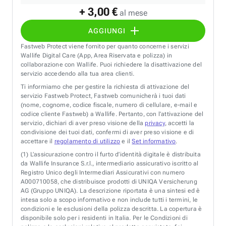
+ 3,00 €
al mese
AGGIUNGI
Fastweb Protect viene fornito per quanto concerne i servizi
Wallife Digital Care (App, Area Riservata e polizza) in
collaborazione con Wallife. Puoi richiedere la disattivazione del
servizio accedendo alla tua area clienti.
Ti informiamo che per gestire la richiesta di attivazione del
servizio Fastweb Protect, Fastweb comunicherà i tuoi dati
(nome, cognome, codice fiscale, numero di cellulare, e-mail e
codice cliente Fastweb) a Wallife. Pertanto, con l’attivazione del
servizio, dichiari di aver preso visione della
privacy
, accetti la
condivisione dei tuoi dati, confermi di aver preso visione e di
accettare il
regolamento di utilizzo
e il
Set informativo
.
(1)
L’assicurazione contro il furto d’identità digitale è distribuita
da Wallife Insurance S.r.l., intermediario assicurativo iscritto al
Registro Unico degli Intermediari Assicurativi con numero
A000710058, che distribuisce prodotti di UNIQA Versicherung
AG (Gruppo UNIQA). La descrizione riportata è una sintesi ed è
intesa solo a scopo informativo e non include tutti i termini, le
condizioni e le esclusioni della polizza descritta. La copertura è
disponibile solo per i residenti in Italia. Per le Condizioni di