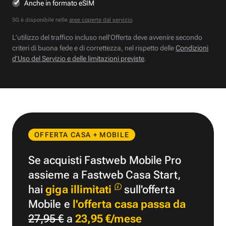
Anche in formato eSIM
5G è disponibile nelle
aree coperte dal servizio
.
L’utilizzo del traffico incluso nell’Offerta deve avvenire secondo
criteri di buona fede e di correttezza, nel rispetto delle
Condizioni
d’Uso del Servizio e delle limitazioni previste
.
OFFERTA CASA + MOBILE
Se acquisti Fastweb Mobile Pro
assieme a Fastweb Casa Start,
hai
giga illimitati
sull'offerta
Mobile e
l'offerta casa passa da
27,95 €
a
23,95 €/mese