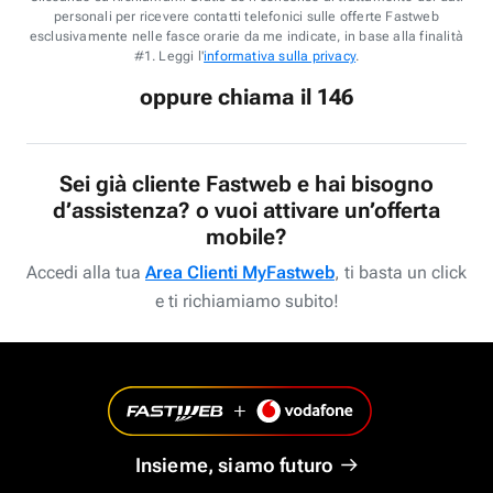
personali per ricevere contatti telefonici sulle offerte Fastweb
esclusivamente nelle fasce orarie da me indicate, in base alla finalità
#1. Leggi l'
informativa sulla privacy
.
oppure chiama il 146
Sei già cliente Fastweb e hai bisogno
d’assistenza? o vuoi attivare un’offerta
mobile?
Accedi alla tua
Area Clienti MyFastweb
, ti basta un click
e ti richiamiamo subito!
Insieme, siamo futuro