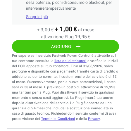
della potenza, picchi di consumo o blackout, per
intervenire tempestivamente
Scopri di più
+ 1,00 €
+ 3,00 €
al mese
attivazione Plug 19,95 €
AGGIUNGI
Per sapere se il servizio Fastweb Power Control è attivabile sul
tuo contatore consulta la
lista dei distributori
e verifica le iniziali
del POD apposte sul tuo contatore. Fino al 31/08/2026, salvo
proroghe e disponibile con pagamento tramite carta di credito o
addebito su conto corrente. Il costo mensile del servizio è di 1€
al mese. Successivamente, per le nuove sottoscrizioni, il costo
sarà di 3€ al mese. È previsto un costo di attivazione di 19,95€
una tantum per la Plug. Puoi disattivare il servizio in qualsiasi
momento e senza costi aggiuntivi. La Plug rimarrà tua anche
dopo la disattivazione del servizio. La Plug è coperta da una
garanzia di 24 mesi che include la sostituzione immediata in
caso di guasto tecnico. Richiedendo il servizio confermi di aver
preso visione dei
Termini e Condizioni
e della
Privacy
.