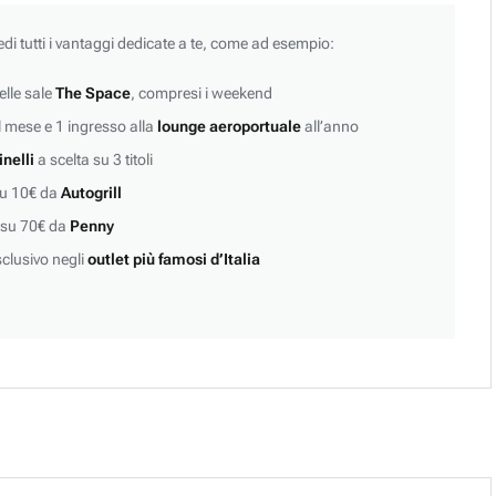
edi tutti i vantaggi dedicate a te, come ad esempio:
lle sale
The Space
, compresi i weekend
 mese e 1 ingresso alla
lounge aeroportuale
all’anno
inelli
a scelta su 3 titoli
su 10€ da
Autogrill
 su 70€ da
Penny
clusivo negli
outlet più famosi d’Italia