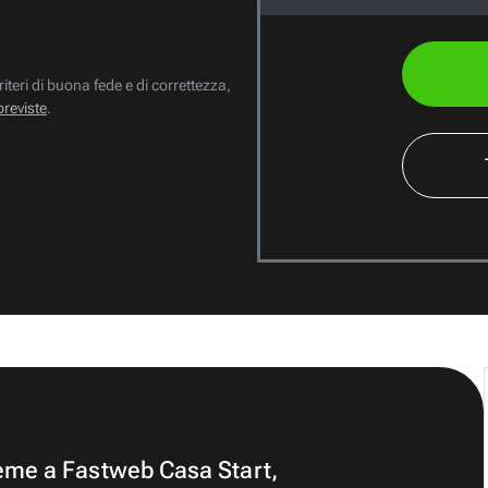
riteri di buona fede e di correttezza,
previste
.
ieme a Fastweb Casa Start,