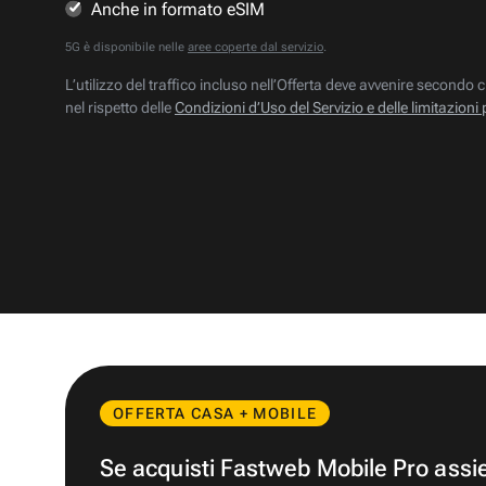
Anche in formato eSIM
5G è disponibile nelle
aree coperte dal servizio
.
L’utilizzo del traffico incluso nell’Offerta deve avvenire secondo c
nel rispetto delle
Condizioni d’Uso del Servizio e delle limitazioni 
OFFERTA CASA + MOBILE
Se acquisti Fastweb Mobile Pro ass