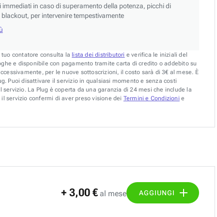
si immediati in caso di superamento della potenza, picchi di
blackout, per intervenire tempestivamente
iù
l tuo contatore consulta la
lista dei distributori
e verifica le iniziali del
oghe e disponibile con pagamento tramite carta di credito o addebito su
uccessivamente, per le nuove sottoscrizioni, il costo sarà di 3€ al mese. È
g. Puoi disattivare il servizio in qualsiasi momento e senza costi
l servizio. La Plug è coperta da una garanzia di 24 mesi che include la
il servizio confermi di aver preso visione dei
Termini e Condizioni
e
+ 3,00 €
AGGIUNGI
al mese