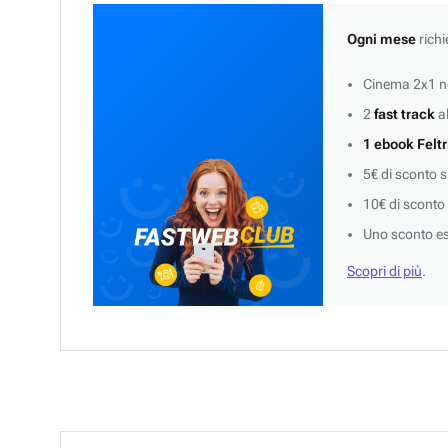
Ogni mese
richi
Cinema 2x1 ne
2
fast track
al
1 ebook Feltr
5€ di sconto 
10€ di sconto
Uno sconto es
Scopri di più
.