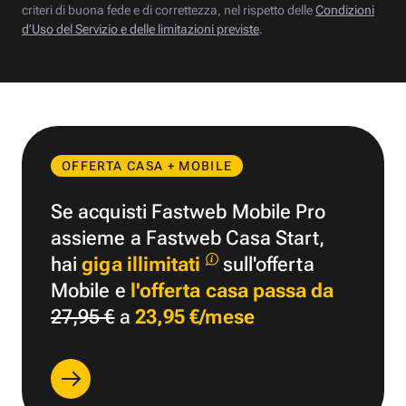
criteri di buona fede e di correttezza, nel rispetto delle
Condizioni
d’Uso del Servizio e delle limitazioni previste
.
OFFERTA CASA + MOBILE
Se acquisti Fastweb Mobile Pro
assieme a Fastweb Casa Start,
hai
giga illimitati
sull'offerta
Mobile e
l'offerta casa passa da
27,95 €
a
23,95 €/mese