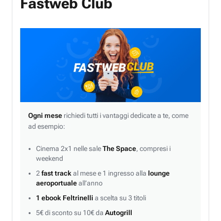
Fastweb Club
Ogni mese
richiedi tutti i vantaggi dedicate a te, come
ad esempio:
Cinema 2x1 nelle sale
The Space
, compresi i
weekend
2
fast track
al mese e 1 ingresso alla
lounge
aeroportuale
all’anno
1 ebook Feltrinelli
a scelta su 3 titoli
5€ di sconto su 10€ da
Autogrill