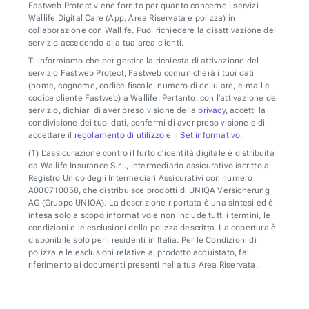
Fastweb Protect viene fornito per quanto concerne i servizi
Wallife Digital Care (App, Area Riservata e polizza) in
collaborazione con Wallife. Puoi richiedere la disattivazione del
servizio accedendo alla tua area clienti.
Ti informiamo che per gestire la richiesta di attivazione del
servizio Fastweb Protect, Fastweb comunicherà i tuoi dati
(nome, cognome, codice fiscale, numero di cellulare, e-mail e
codice cliente Fastweb) a Wallife. Pertanto, con l’attivazione del
servizio, dichiari di aver preso visione della
privacy
, accetti la
condivisione dei tuoi dati, confermi di aver preso visione e di
accettare il
regolamento di utilizzo
e il
Set informativo
.
(1)
L’assicurazione contro il furto d’identità digitale è distribuita
da Wallife Insurance S.r.l., intermediario assicurativo iscritto al
Registro Unico degli Intermediari Assicurativi con numero
A000710058, che distribuisce prodotti di UNIQA Versicherung
AG (Gruppo UNIQA). La descrizione riportata è una sintesi ed è
intesa solo a scopo informativo e non include tutti i termini, le
condizioni e le esclusioni della polizza descritta. La copertura è
disponibile solo per i residenti in Italia. Per le Condizioni di
polizza e le esclusioni relative al prodotto acquistato, fai
riferimento ai documenti presenti nella tua Area Riservata.