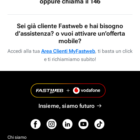
oppure chiama il 146
Sei già cliente Fastweb e hai bisogno
d’assistenza? o vuoi attivare un’offerta
mobile?
Accedi alla tua
Area Clienti MyFastweb
, ti basta un click
e ti richiamiamo subito!
Insieme, siamo futuro
Chi siamo