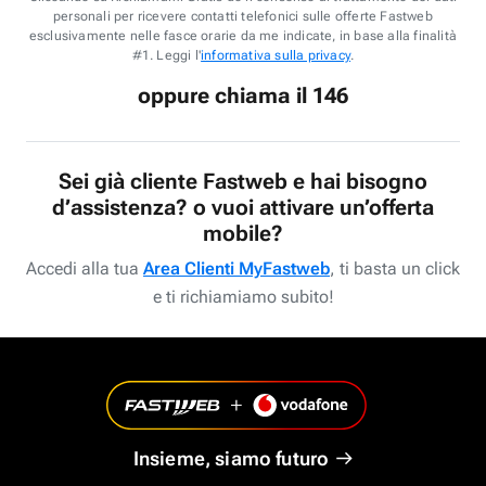
personali per ricevere contatti telefonici sulle offerte Fastweb
esclusivamente nelle fasce orarie da me indicate, in base alla finalità
#1. Leggi l'
informativa sulla privacy
.
oppure chiama il 146
Sei già cliente Fastweb e hai bisogno
d’assistenza? o vuoi attivare un’offerta
mobile?
Accedi alla tua
Area Clienti MyFastweb
, ti basta un click
e ti richiamiamo subito!
Insieme, siamo futuro