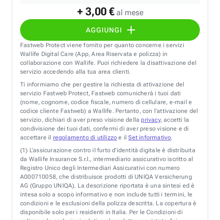
+ 3,00 €
al mese
AGGIUNGI
Fastweb Protect viene fornito per quanto concerne i servizi
Wallife Digital Care (App, Area Riservata e polizza) in
collaborazione con Wallife. Puoi richiedere la disattivazione del
servizio accedendo alla tua area clienti.
Ti informiamo che per gestire la richiesta di attivazione del
servizio Fastweb Protect, Fastweb comunicherà i tuoi dati
(nome, cognome, codice fiscale, numero di cellulare, e-mail e
codice cliente Fastweb) a Wallife. Pertanto, con l’attivazione del
servizio, dichiari di aver preso visione della
privacy
, accetti la
condivisione dei tuoi dati, confermi di aver preso visione e di
accettare il
regolamento di utilizzo
e il
Set informativo
.
(1)
L’assicurazione contro il furto d’identità digitale è distribuita
da Wallife Insurance S.r.l., intermediario assicurativo iscritto al
Registro Unico degli Intermediari Assicurativi con numero
A000710058, che distribuisce prodotti di UNIQA Versicherung
AG (Gruppo UNIQA). La descrizione riportata è una sintesi ed è
intesa solo a scopo informativo e non include tutti i termini, le
condizioni e le esclusioni della polizza descritta. La copertura è
disponibile solo per i residenti in Italia. Per le Condizioni di