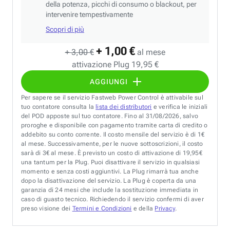
della potenza, picchi di consumo o blackout, per
intervenire tempestivamente
Scopri di più
+ 1,00 €
+ 3,00 €
al mese
attivazione Plug 19,95 €
AGGIUNGI
Per sapere se il servizio Fastweb Power Control è attivabile sul
tuo contatore consulta la
lista dei distributori
e verifica le iniziali
del POD apposte sul tuo contatore. Fino al 31/08/2026, salvo
proroghe e disponibile con pagamento tramite carta di credito o
addebito su conto corrente. Il costo mensile del servizio è di 1€
al mese. Successivamente, per le nuove sottoscrizioni, il costo
sarà di 3€ al mese. È previsto un costo di attivazione di 19,95€
una tantum per la Plug. Puoi disattivare il servizio in qualsiasi
momento e senza costi aggiuntivi. La Plug rimarrà tua anche
dopo la disattivazione del servizio. La Plug è coperta da una
garanzia di 24 mesi che include la sostituzione immediata in
caso di guasto tecnico. Richiedendo il servizio confermi di aver
preso visione dei
Termini e Condizioni
e della
Privacy
.