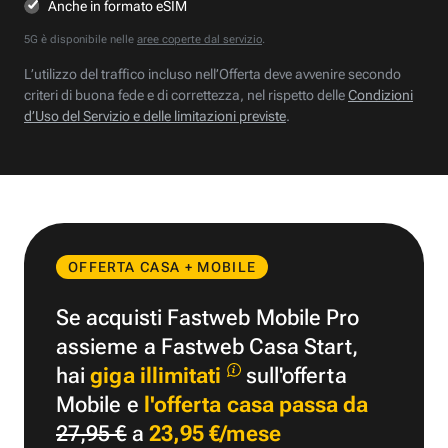
Anche in formato eSIM
5G è disponibile nelle
aree coperte dal servizio
.
L’utilizzo del traffico incluso nell’Offerta deve avvenire secondo
criteri di buona fede e di correttezza, nel rispetto delle
Condizioni
d’Uso del Servizio e delle limitazioni previste
.
OFFERTA CASA + MOBILE
Se acquisti Fastweb Mobile Pro
assieme a Fastweb Casa Start,
hai
giga illimitati
sull'offerta
Mobile e
l'offerta casa passa da
27,95 €
a
23,95 €/mese