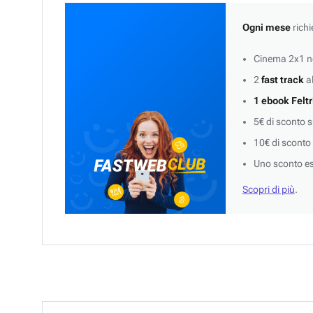
Ogni mese
richi
Cinema 2x1 ne
2
fast track
al
1 ebook Feltr
5€ di sconto 
10€ di sconto
Uno sconto es
Scopri di più
.