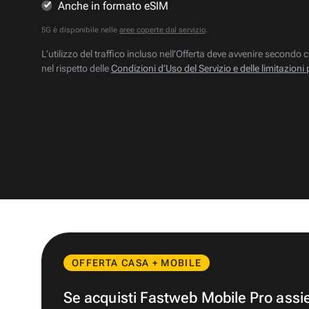
Anche in formato eSIM
5G è disponibile nelle
aree coperte dal servizio
.
L’utilizzo del traffico incluso nell’Offerta deve avvenire secondo c
nel rispetto delle
Condizioni d’Uso del Servizio e delle limitazioni 
OFFERTA CASA + MOBILE
Se acquisti Fastweb Mobile Pro ass