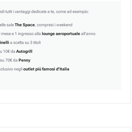
edi tutti i vantaggi dedicate a te, come ad esempio:
lle sale
The Space
, compresi i weekend
 mese e 1 ingresso alla
lounge aeroportuale
all’anno
inelli
a scelta su 3 titoli
su 10€ da
Autogrill
 su 70€ da
Penny
clusivo negli
outlet più famosi d’Italia