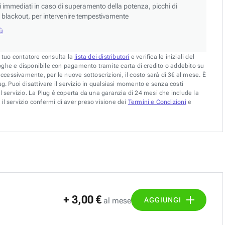
si immediati in caso di superamento della potenza, picchi di
blackout, per intervenire tempestivamente
iù
l tuo contatore consulta la
lista dei distributori
e verifica le iniziali del
oghe e disponibile con pagamento tramite carta di credito o addebito su
uccessivamente, per le nuove sottoscrizioni, il costo sarà di 3€ al mese. È
g. Puoi disattivare il servizio in qualsiasi momento e senza costi
l servizio. La Plug è coperta da una garanzia di 24 mesi che include la
il servizio confermi di aver preso visione dei
Termini e Condizioni
e
+ 3,00 €
AGGIUNGI
al mese