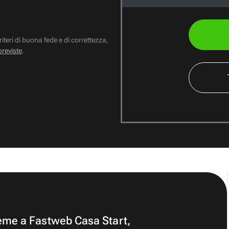
riteri di buona fede e di correttezza,
previste
.
ieme a Fastweb Casa Start,