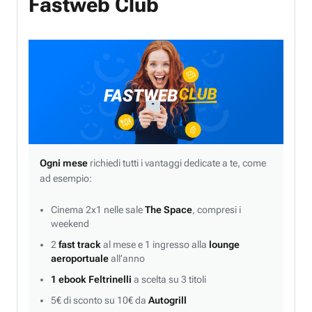
Fastweb Club
Ogni mese
richiedi tutti i vantaggi dedicate a te, come
ad esempio:
Cinema 2x1 nelle sale
The Space
, compresi i
weekend
2
fast track
al mese e 1 ingresso alla
lounge
aeroportuale
all’anno
1 ebook Feltrinelli
a scelta su 3 titoli
5€ di sconto su 10€ da
Autogrill