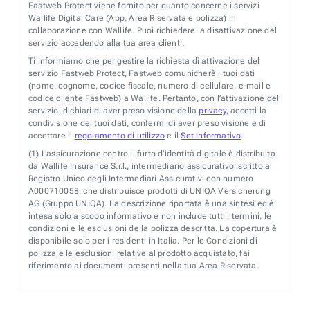
Fastweb Protect viene fornito per quanto concerne i servizi
Wallife Digital Care (App, Area Riservata e polizza) in
collaborazione con Wallife. Puoi richiedere la disattivazione del
servizio accedendo alla tua area clienti.
Ti informiamo che per gestire la richiesta di attivazione del
servizio Fastweb Protect, Fastweb comunicherà i tuoi dati
(nome, cognome, codice fiscale, numero di cellulare, e-mail e
codice cliente Fastweb) a Wallife. Pertanto, con l’attivazione del
servizio, dichiari di aver preso visione della
privacy
, accetti la
condivisione dei tuoi dati, confermi di aver preso visione e di
accettare il
regolamento di utilizzo
e il
Set informativo
.
(1)
L’assicurazione contro il furto d’identità digitale è distribuita
da Wallife Insurance S.r.l., intermediario assicurativo iscritto al
Registro Unico degli Intermediari Assicurativi con numero
A000710058, che distribuisce prodotti di UNIQA Versicherung
AG (Gruppo UNIQA). La descrizione riportata è una sintesi ed è
intesa solo a scopo informativo e non include tutti i termini, le
condizioni e le esclusioni della polizza descritta. La copertura è
disponibile solo per i residenti in Italia. Per le Condizioni di
polizza e le esclusioni relative al prodotto acquistato, fai
riferimento ai documenti presenti nella tua Area Riservata.