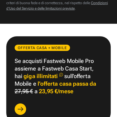
criteri di buona fede e di correttezza, nel rispetto delle
Condizioni
d’Uso del Servizio e delle limitazioni previste
.
OFFERTA CASA + MOBILE
Se acquisti Fastweb Mobile Pro
assieme a Fastweb Casa Start,
hai
giga illimitati
sull'offerta
Mobile e
l'offerta casa passa da
27,95 €
a
23,95 €/mese