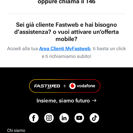
oppure chiama il 146
Sei già cliente Fastweb e hai bisogno
d’assistenza? o vuoi attivare un’offerta
mobile?
Accedi alla tua
Area Clienti MyFastweb
, ti basta un click
e ti richiamiamo subito!
Insieme, siamo futuro
Chi siamo