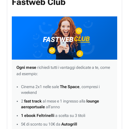
Fastweb Club
Ogni mese
richiedi tutti i vantaggi dedicate a te, come
ad esempio:
Cinema 2x1 nelle sale
The Space
, compresi i
weekend
2
fast track
al mese e 1 ingresso alla
lounge
aeroportuale
all’anno
1 ebook Feltrinelli
a scelta su 3 titoli
5€ di sconto su 10€ da
Autogrill