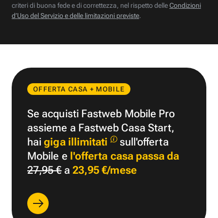
criteri di buona fede e di correttezza, nel rispetto delle
Condizioni
d’Uso del Servizio e delle limitazioni previste
.
OFFERTA CASA + MOBILE
Se acquisti Fastweb Mobile Pro
assieme a Fastweb Casa Start,
hai
giga illimitati
sull'offerta
Mobile e
l'offerta casa passa da
27,95 €
a
23,95 €/mese