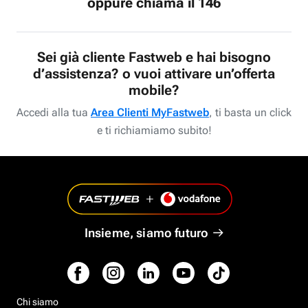
oppure chiama il 146
Sei già cliente Fastweb e hai bisogno
d’assistenza? o vuoi attivare un’offerta
mobile?
Accedi alla tua
Area Clienti MyFastweb
, ti basta un click
e ti richiamiamo subito!
Insieme, siamo futuro
Chi siamo