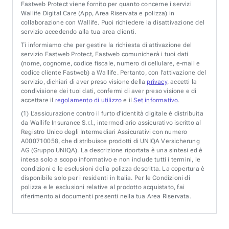
Fastweb Protect viene fornito per quanto concerne i servizi
Wallife Digital Care (App, Area Riservata e polizza) in
collaborazione con Wallife. Puoi richiedere la disattivazione del
servizio accedendo alla tua area clienti.
Ti informiamo che per gestire la richiesta di attivazione del
servizio Fastweb Protect, Fastweb comunicherà i tuoi dati
(nome, cognome, codice fiscale, numero di cellulare, e-mail e
codice cliente Fastweb) a Wallife. Pertanto, con l’attivazione del
servizio, dichiari di aver preso visione della
privacy
, accetti la
condivisione dei tuoi dati, confermi di aver preso visione e di
accettare il
regolamento di utilizzo
e il
Set informativo
.
(1)
L’assicurazione contro il furto d’identità digitale è distribuita
da Wallife Insurance S.r.l., intermediario assicurativo iscritto al
Registro Unico degli Intermediari Assicurativi con numero
A000710058, che distribuisce prodotti di UNIQA Versicherung
AG (Gruppo UNIQA). La descrizione riportata è una sintesi ed è
intesa solo a scopo informativo e non include tutti i termini, le
condizioni e le esclusioni della polizza descritta. La copertura è
disponibile solo per i residenti in Italia. Per le Condizioni di
polizza e le esclusioni relative al prodotto acquistato, fai
riferimento ai documenti presenti nella tua Area Riservata.