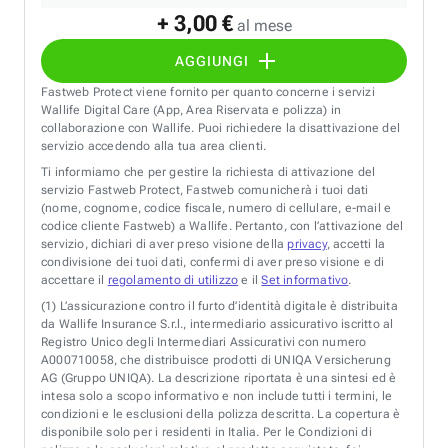
+ 3,00 €
al mese
AGGIUNGI
Fastweb Protect viene fornito per quanto concerne i servizi
Wallife Digital Care (App, Area Riservata e polizza) in
collaborazione con Wallife. Puoi richiedere la disattivazione del
servizio accedendo alla tua area clienti.
Ti informiamo che per gestire la richiesta di attivazione del
servizio Fastweb Protect, Fastweb comunicherà i tuoi dati
(nome, cognome, codice fiscale, numero di cellulare, e-mail e
codice cliente Fastweb) a Wallife. Pertanto, con l’attivazione del
servizio, dichiari di aver preso visione della
privacy
, accetti la
condivisione dei tuoi dati, confermi di aver preso visione e di
accettare il
regolamento di utilizzo
e il
Set informativo
.
(1)
L’assicurazione contro il furto d’identità digitale è distribuita
da Wallife Insurance S.r.l., intermediario assicurativo iscritto al
Registro Unico degli Intermediari Assicurativi con numero
A000710058, che distribuisce prodotti di UNIQA Versicherung
AG (Gruppo UNIQA). La descrizione riportata è una sintesi ed è
intesa solo a scopo informativo e non include tutti i termini, le
condizioni e le esclusioni della polizza descritta. La copertura è
disponibile solo per i residenti in Italia. Per le Condizioni di