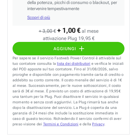
della potenza, picchi di consumo o blackout, per
intervenire tempestivamente
Scopri di più
+ 1,00 €
+ 3,00 €
al mese
attivazione Plug 19,95 €
AGGIUNGI
Per sapere se il servizio Fastweb Power Control è attivabile sul
tuo contatore consulta la
lista dei distributori
e verifica le iniziali
del POD apposte sul tuo contatore. Fino al 31/08/2026, salvo
proroghe e disponibile con pagamento tramite carta di credito o
addebito su conto corrente. Il costo mensile del servizio è di 1€
al mese. Successivamente, per le nuove sottoscrizioni, il costo
sarà di 3€ al mese. È previsto un costo di attivazione di 19,95€
una tantum per la Plug. Puoi disattivare il servizio in qualsiasi
momento e senza costi aggiuntivi. La Plug rimarrà tua anche
dopo la disattivazione del servizio. La Plug è coperta da una
garanzia di 24 mesi che include la sostituzione immediata in
caso di guasto tecnico. Richiedendo il servizio confermi di aver
preso visione dei
Termini e Condizioni
e della
Privacy
.