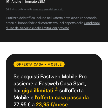
Anche in formato eSIM
5G è disponibile nelle
aree coperte dal servizio
.
L’utilizzo del traffico incluso nell’Offerta deve avvenire secondo
criteri di buona fede e di correttezza, nel rispetto delle
Condizioni
d’Uso del Servizio e delle limitazioni previste
.
OFFERTA CASA + MOBILE
Se acquisti Fastweb Mobile Pro
assieme a Fastweb Casa Start,
hai
giga illimitati
sull'offerta
Mobile e
l'offerta casa passa da
27,95 €
a
23,95 €/mese