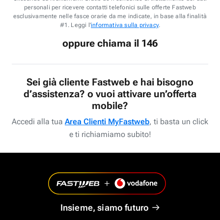
personali per ricevere contatti telefonici sulle offerte Fastweb
esclusivamente nelle fasce orarie da me indicate, in base alla finalità
#1. Leggi l'
informativa sulla privacy
.
oppure chiama il 146
Sei già cliente Fastweb e hai bisogno
d’assistenza? o vuoi attivare un’offerta
mobile?
Accedi alla tua
Area Clienti MyFastweb
, ti basta un click
e ti richiamiamo subito!
Insieme, siamo futuro