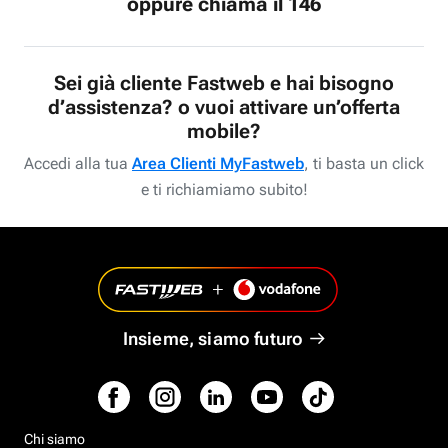
oppure chiama il 146
Sei già cliente Fastweb e hai bisogno
d’assistenza? o vuoi attivare un’offerta
mobile?
Accedi alla tua
Area Clienti MyFastweb
, ti basta un click
e ti richiamiamo subito!
Insieme, siamo futuro
Chi siamo