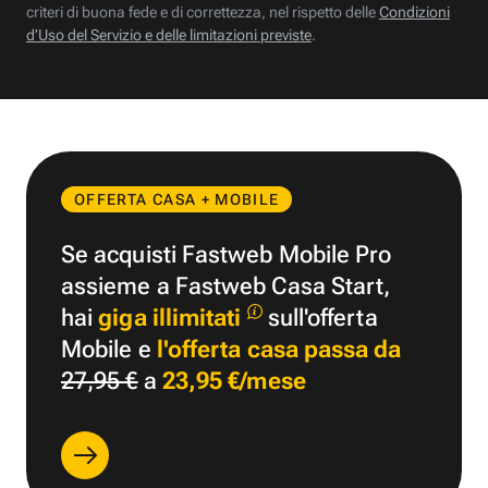
criteri di buona fede e di correttezza, nel rispetto delle
Condizioni
d’Uso del Servizio e delle limitazioni previste
.
OFFERTA CASA + MOBILE
Se acquisti Fastweb Mobile Pro
assieme a Fastweb Casa Start,
hai
giga illimitati
sull'offerta
Mobile e
l'offerta casa passa da
27,95 €
a
23,95 €/mese