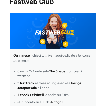
Fastweb Club
Ogni mese
richiedi tutti i vantaggi dedicate a te, come
ad esempio:
Cinema 2x1 nelle sale
The Space
, compresi i
weekend
2
fast track
al mese e 1 ingresso alla
lounge
aeroportuale
all’anno
1 ebook Feltrinelli
a scelta su 3 titoli
5€ di sconto su 10€ da
Autogrill