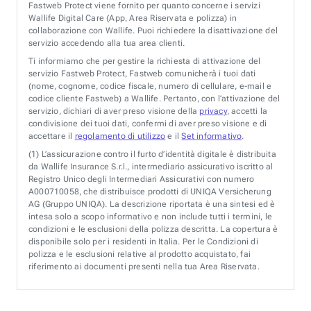
Fastweb Protect viene fornito per quanto concerne i servizi
Wallife Digital Care (App, Area Riservata e polizza) in
collaborazione con Wallife. Puoi richiedere la disattivazione del
servizio accedendo alla tua area clienti.
Ti informiamo che per gestire la richiesta di attivazione del
servizio Fastweb Protect, Fastweb comunicherà i tuoi dati
(nome, cognome, codice fiscale, numero di cellulare, e-mail e
codice cliente Fastweb) a Wallife. Pertanto, con l’attivazione del
servizio, dichiari di aver preso visione della
privacy
, accetti la
condivisione dei tuoi dati, confermi di aver preso visione e di
accettare il
regolamento di utilizzo
e il
Set informativo
.
(1)
L’assicurazione contro il furto d’identità digitale è distribuita
da Wallife Insurance S.r.l., intermediario assicurativo iscritto al
Registro Unico degli Intermediari Assicurativi con numero
A000710058, che distribuisce prodotti di UNIQA Versicherung
AG (Gruppo UNIQA). La descrizione riportata è una sintesi ed è
intesa solo a scopo informativo e non include tutti i termini, le
condizioni e le esclusioni della polizza descritta. La copertura è
disponibile solo per i residenti in Italia. Per le Condizioni di
polizza e le esclusioni relative al prodotto acquistato, fai
riferimento ai documenti presenti nella tua Area Riservata.