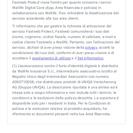
Fastweb Protect viene fornito per quanto concerne i servizi
Wallife Digital Care (App, Area Riservata e polizza) in
collaborazione con Wallife. Puoi richiedere la disattivazione del
servizio accedendo alla tua area clienti.
Ti informiamo che per gestire la richiesta di attivazione del
servizio Fastweb Protect, Fastweb comunicherà i tuoi dati
(nome, cognome, codice fiscale, numero di cellulare, e-mail e
codice cliente Fastweb) a Wallife. Pertanto, con l’attivazione del
servizio, dichiari di aver preso visione della
privacy
, accetti la
condivisione dei tuoi dati, confermi di aver preso visione e di
accettare il
regolamento di utilizzo
e il
Set informativo
.
(1)
L’assicurazione contro il furto d’identità digitale è distribuita
da Wallife Insurance S.r.l., intermediario assicurativo iscritto al
Registro Unico degli Intermediari Assicurativi con numero
A000710058, che distribuisce prodotti di UNIQA Versicherung
AG (Gruppo UNIQA). La descrizione riportata è una sintesi ed è
intesa solo a scopo informativo e non include tutti i termini, le
condizioni e le esclusioni della polizza descritta. La copertura è
disponibile solo per i residenti in Italia. Per le Condizioni di
polizza e le esclusioni relative al prodotto acquistato, fai
riferimento ai documenti presenti nella tua Area Riservata.