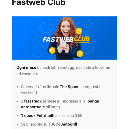
Fastweb Club
Ogni mese
richiedi tutti i vantaggi dedicate a te, come
ad esempio:
Cinema 2x1 nelle sale
The Space
, compresi i
weekend
2
fast track
al mese e 1 ingresso alla
lounge
aeroportuale
all’anno
1 ebook Feltrinelli
a scelta su 3 titoli
5€ di sconto su 10€ da
Autogrill