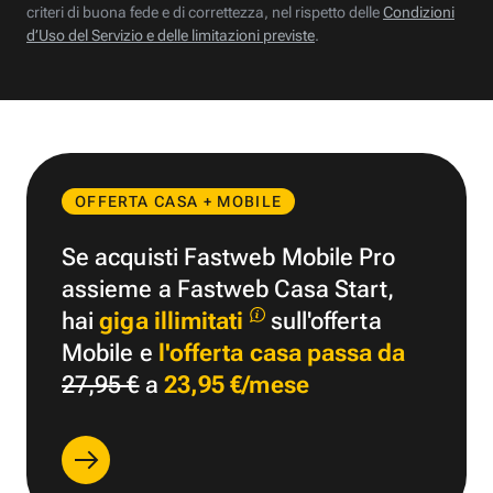
criteri di buona fede e di correttezza, nel rispetto delle
Condizioni
d’Uso del Servizio e delle limitazioni previste
.
OFFERTA CASA + MOBILE
Se acquisti Fastweb Mobile Pro
assieme a Fastweb Casa Start,
hai
giga illimitati
sull'offerta
Mobile e
l'offerta casa passa da
27,95 €
a
23,95 €/mese