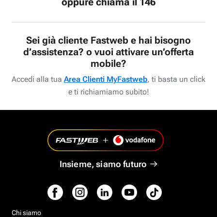
oppure chiama il 146
Sei già cliente Fastweb e hai bisogno
d’assistenza? o vuoi attivare un’offerta
mobile?
Accedi alla tua
Area Clienti MyFastweb
, ti basta un click
e ti richiamiamo subito!
Insieme, siamo futuro
Chi siamo