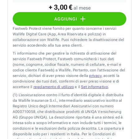
+ 3,00 €
al mese
AGGIUNGI
Fastweb Protect viene fornito per quanto concerne i servizi
Wallife Digital Care (App, Area Riservata e polizza) in
collaborazione con Wallife. Puoi richiedere la disattivazione del
servizio accedendo alla tua area clienti.
Ti informiamo che per gestire la richiesta di attivazione del
servizio Fastweb Protect, Fastweb comunicherà i tuoi dati
(nome, cognome, codice fiscale, numero di cellulare, e-mail e
codice cliente Fastweb) a Wallife. Pertanto, con l’attivazione del
servizio, dichiari di aver preso visione della
privacy
, accetti la
condivisione dei tuoi dati, confermi di aver preso visione e di
accettare il
regolamento di utilizzo
e il
Set informativo
.
(1)
L’assicurazione contro il furto d’identità digitale è distribuita
da Wallife Insurance S.r.l., intermediario assicurativo iscritto al
Registro Unico degli Intermediari Assicurativi con numero
A000710058, che distribuisce prodotti di UNIQA Versicherung
AG (Gruppo UNIQA). La descrizione riportata è una sintesi ed è
intesa solo a scopo informativo e non include tutti i termini, le
condizioni e le esclusioni della polizza descritta. La copertura è
disponibile solo per i residenti in Italia. Per le Condizioni di