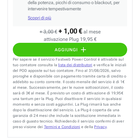
della potenza, picchi di consumo o blackout, per
intervenire tempestivamente
Scopri di più
+ 1,00 €
+ 3,00 €
al mese
attivazione Plug 19,95 €
AGGIUNGI
Per sapere se il servizio Fastweb Power Control è attivabile sul
tuo contatore consulta la
lista dei distributori
e verifica le iniziali
del POD apposte sul tuo contatore. Fino al 31/08/2026, salvo
proroghe e disponibile con pagamento tramite carta di credito o
addebito su conto corrente. Il costo mensile del servizio è di 1€
al mese. Successivamente, per le nuove sottoscrizioni, il costo
sarà di 3€ al mese. È previsto un costo di attivazione di 19,95€
una tantum per la Plug. Puoi disattivare il servizio in qualsiasi
momento e senza costi aggiuntivi. La Plug rimarrà tua anche
dopo la disattivazione del servizio. La Plug è coperta da una
garanzia di 24 mesi che include la sostituzione immediata in
caso di guasto tecnico. Richiedendo il servizio confermi di aver
preso visione dei
Termini e Condizioni
e della
Privacy
.