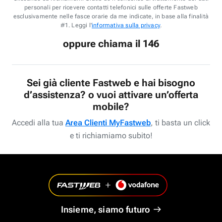
personali per ricevere contatti telefonici sulle offerte Fastweb
esclusivamente nelle fasce orarie da me indicate, in base alla finalità
#1. Leggi l'
informativa sulla privacy
.
oppure chiama il 146
Sei già cliente Fastweb e hai bisogno
d’assistenza? o vuoi attivare un’offerta
mobile?
Accedi alla tua
Area Clienti MyFastweb
, ti basta un click
e ti richiamiamo subito!
Insieme, siamo futuro