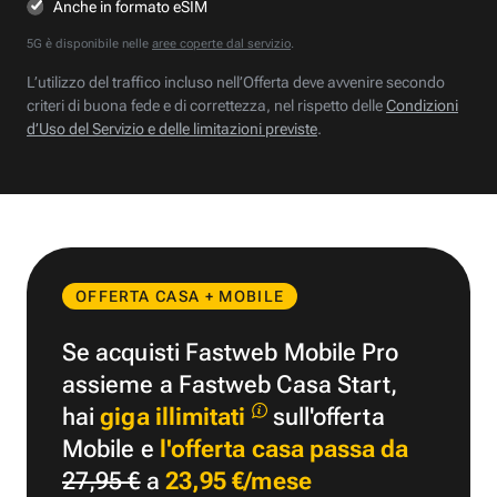
Anche in formato eSIM
5G è disponibile nelle
aree coperte dal servizio
.
L’utilizzo del traffico incluso nell’Offerta deve avvenire secondo
criteri di buona fede e di correttezza, nel rispetto delle
Condizioni
d’Uso del Servizio e delle limitazioni previste
.
OFFERTA CASA + MOBILE
Se acquisti Fastweb Mobile Pro
assieme a Fastweb Casa Start,
hai
giga illimitati
sull'offerta
Mobile e
l'offerta casa passa da
27,95 €
a
23,95 €/mese