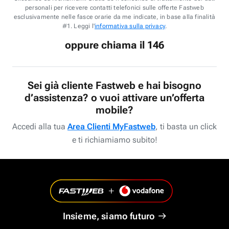
personali per ricevere contatti telefonici sulle offerte Fastweb
esclusivamente nelle fasce orarie da me indicate, in base alla finalità
#1. Leggi l'
informativa sulla privacy
.
oppure chiama il 146
Sei già cliente Fastweb e hai bisogno
d’assistenza? o vuoi attivare un’offerta
mobile?
Accedi alla tua
Area Clienti MyFastweb
, ti basta un click
e ti richiamiamo subito!
Insieme, siamo futuro