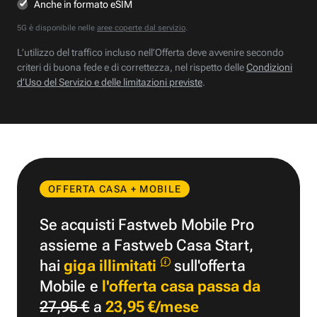
Anche in formato eSIM
5G è disponibile nelle
aree coperte dal servizio
.
L’utilizzo del traffico incluso nell’Offerta deve avvenire secondo
criteri di buona fede e di correttezza, nel rispetto delle
Condizioni
d’Uso del Servizio e delle limitazioni previste
.
OFFERTA CASA + MOBILE
Se acquisti Fastweb Mobile Pro
assieme a Fastweb Casa Start,
hai
giga illimitati
sull'offerta
Mobile e
l'offerta casa passa da
27,95 €
a
23,95 €/mese