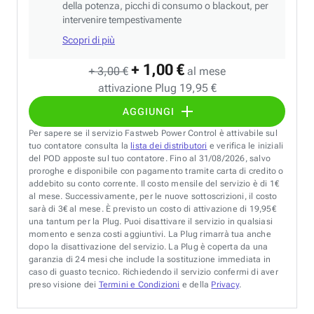
della potenza, picchi di consumo o blackout, per
intervenire tempestivamente
Scopri di più
+ 1,00 €
+ 3,00 €
al mese
attivazione Plug 19,95 €
AGGIUNGI
Per sapere se il servizio Fastweb Power Control è attivabile sul
tuo contatore consulta la
lista dei distributori
e verifica le iniziali
del POD apposte sul tuo contatore. Fino al 31/08/2026, salvo
proroghe e disponibile con pagamento tramite carta di credito o
addebito su conto corrente. Il costo mensile del servizio è di 1€
al mese. Successivamente, per le nuove sottoscrizioni, il costo
sarà di 3€ al mese. È previsto un costo di attivazione di 19,95€
una tantum per la Plug. Puoi disattivare il servizio in qualsiasi
momento e senza costi aggiuntivi. La Plug rimarrà tua anche
dopo la disattivazione del servizio. La Plug è coperta da una
garanzia di 24 mesi che include la sostituzione immediata in
caso di guasto tecnico. Richiedendo il servizio confermi di aver
preso visione dei
Termini e Condizioni
e della
Privacy
.