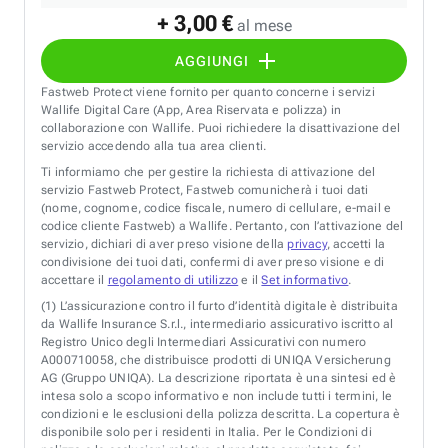
+ 3,00 €
al mese
AGGIUNGI
Fastweb Protect viene fornito per quanto concerne i servizi
Wallife Digital Care (App, Area Riservata e polizza) in
collaborazione con Wallife. Puoi richiedere la disattivazione del
servizio accedendo alla tua area clienti.
Ti informiamo che per gestire la richiesta di attivazione del
servizio Fastweb Protect, Fastweb comunicherà i tuoi dati
(nome, cognome, codice fiscale, numero di cellulare, e-mail e
codice cliente Fastweb) a Wallife. Pertanto, con l’attivazione del
servizio, dichiari di aver preso visione della
privacy
, accetti la
condivisione dei tuoi dati, confermi di aver preso visione e di
accettare il
regolamento di utilizzo
e il
Set informativo
.
(1)
L’assicurazione contro il furto d’identità digitale è distribuita
da Wallife Insurance S.r.l., intermediario assicurativo iscritto al
Registro Unico degli Intermediari Assicurativi con numero
A000710058, che distribuisce prodotti di UNIQA Versicherung
AG (Gruppo UNIQA). La descrizione riportata è una sintesi ed è
intesa solo a scopo informativo e non include tutti i termini, le
condizioni e le esclusioni della polizza descritta. La copertura è
disponibile solo per i residenti in Italia. Per le Condizioni di