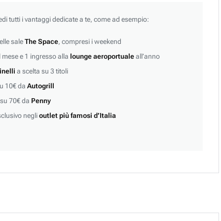
edi tutti i vantaggi dedicate a te, come ad esempio:
lle sale
The Space
, compresi i weekend
 mese e 1 ingresso alla
lounge aeroportuale
all’anno
inelli
a scelta su 3 titoli
su 10€ da
Autogrill
 su 70€ da
Penny
clusivo negli
outlet più famosi d’Italia