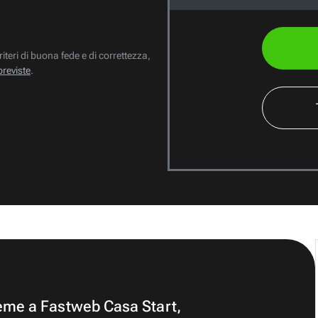
riteri di buona fede e di correttezza,
previste
.
ieme a Fastweb Casa Start,