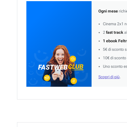
Ogni mese
richi
Cinema 2x1 ne
2
fast track
al
1 ebook Feltr
5€ di sconto 
10€ di sconto
Uno sconto es
Scopri di più
.