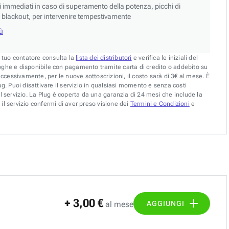
si immediati in caso di superamento della potenza, picchi di
blackout, per intervenire tempestivamente
iù
l tuo contatore consulta la
lista dei distributori
e verifica le iniziali del
oghe e disponibile con pagamento tramite carta di credito o addebito su
uccessivamente, per le nuove sottoscrizioni, il costo sarà di 3€ al mese. È
g. Puoi disattivare il servizio in qualsiasi momento e senza costi
l servizio. La Plug è coperta da una garanzia di 24 mesi che include la
il servizio confermi di aver preso visione dei
Termini e Condizioni
e
+ 3,00 €
AGGIUNGI
al mese