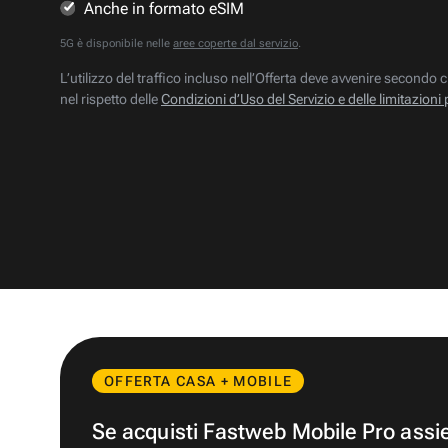
Anche in formato eSIM
5G è disponibile nelle
aree coperte dal servizio
.
L’utilizzo del traffico incluso nell’Offerta deve avvenire secondo c
nel rispetto delle
Condizioni d’Uso del Servizio e delle limitazioni 
OFFERTA CASA + MOBILE
Se acquisti Fastweb Mobile Pro ass