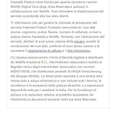
Fastweb Protect viene fornito per quanto concerne i servizi
Wallife Digital Care (App, Area Riservata e polizza) in
collaborazione con Wallife. Puoi richiedere la disattivazione del
servizio accedendo alla tua area clienti.
Ti informiamo che per gestire la richiesta di attivazione del
servizio Fastweb Protect, Fastweb comunicherà i tuoi dati
(nome, cognome, codice fiscale, numero di cellulare, e-mail e
codice cliente Fastweb) a Wallife. Pertanto, con l’attivazione del
servizio, dichiari di aver preso visione della
privacy
, accetti la
condivisione dei tuoi dati, confermi di aver preso visione e di
accettare il
regolamento di utilizzo
e il
Set informativo
.
(1)
L’assicurazione contro il furto d’identità digitale è distribuita
da Wallife Insurance S.r.l., intermediario assicurativo iscritto al
Registro Unico degli Intermediari Assicurativi con numero
A000710058, che distribuisce prodotti di UNIQA Versicherung
AG (Gruppo UNIQA). La descrizione riportata è una sintesi ed è
intesa solo a scopo informativo e non include tutti i termini, le
condizioni e le esclusioni della polizza descritta. La copertura è
disponibile solo per i residenti in Italia. Per le Condizioni di
polizza e le esclusioni relative al prodotto acquistato, fai
riferimento ai documenti presenti nella tua Area Riservata.