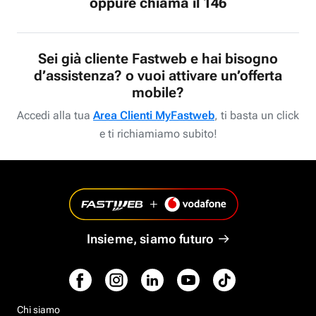
oppure chiama il 146
Sei già cliente Fastweb e hai bisogno
d’assistenza? o vuoi attivare un’offerta
mobile?
Accedi alla tua
Area Clienti MyFastweb
, ti basta un click
e ti richiamiamo subito!
Insieme, siamo futuro
Chi siamo