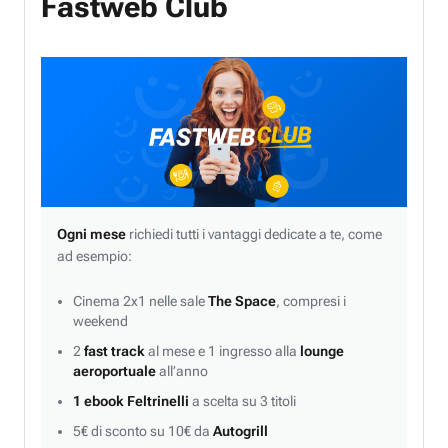
Fastweb Club
Ogni mese
richiedi tutti i vantaggi dedicate a te, come
ad esempio:
Cinema 2x1 nelle sale
The Space
, compresi i
weekend
2
fast track
al mese e 1 ingresso alla
lounge
aeroportuale
all’anno
1 ebook Feltrinelli
a scelta su 3 titoli
5€ di sconto su 10€ da
Autogrill