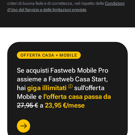
criteri di buona fede e di correttezza, nel rispetto delle
Condizioni
d’Uso del Servizio e delle limitazioni previste
.
OFFERTA CASA + MOBILE
Se acquisti Fastweb Mobile Pro
assieme a Fastweb Casa Start,
hai
giga illimitati
sull'offerta
Mobile e
l'offerta casa passa da
27,95 €
a
23,95 €/mese