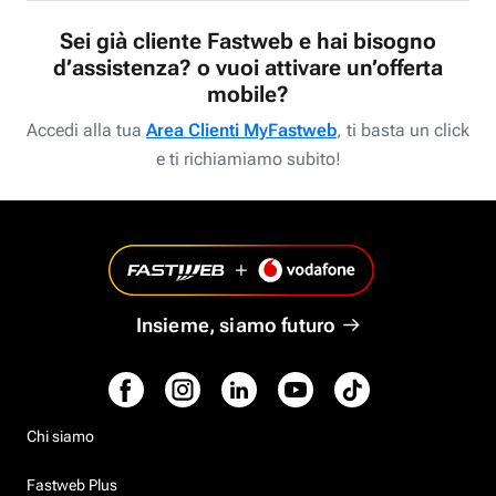
Sei già cliente Fastweb e hai bisogno
d’assistenza? o vuoi attivare un’offerta
mobile?
Accedi alla tua
Area Clienti MyFastweb
, ti basta un click
e ti richiamiamo subito!
Insieme, siamo futuro
Chi siamo
Fastweb Plus