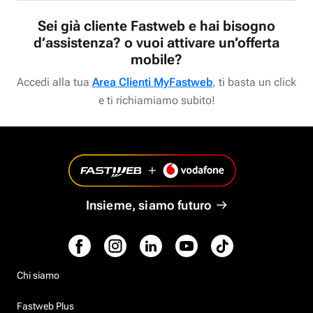
Sei già cliente Fastweb e hai bisogno
d’assistenza? o vuoi attivare un’offerta
mobile?
Accedi alla tua
Area Clienti MyFastweb
, ti basta un click
e ti richiamiamo subito!
Insieme, siamo futuro
Chi siamo
Fastweb Plus