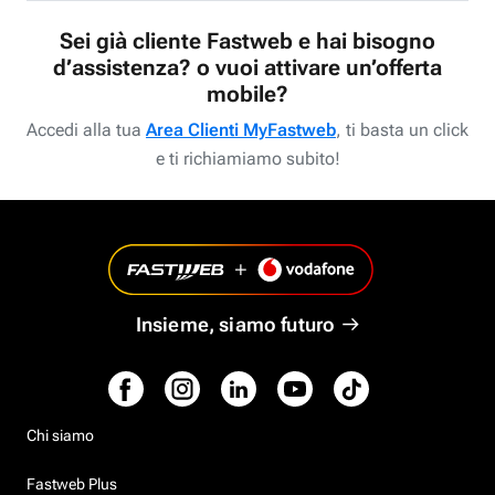
Sei già cliente Fastweb e hai bisogno
d’assistenza? o vuoi attivare un’offerta
mobile?
Accedi alla tua
Area Clienti MyFastweb
, ti basta un click
e ti richiamiamo subito!
Insieme, siamo futuro
Chi siamo
Fastweb Plus