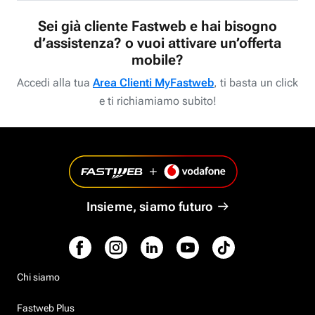
Sei già cliente Fastweb e hai bisogno
d’assistenza? o vuoi attivare un’offerta
mobile?
Accedi alla tua
Area Clienti MyFastweb
, ti basta un click
e ti richiamiamo subito!
Insieme, siamo futuro
Chi siamo
Fastweb Plus