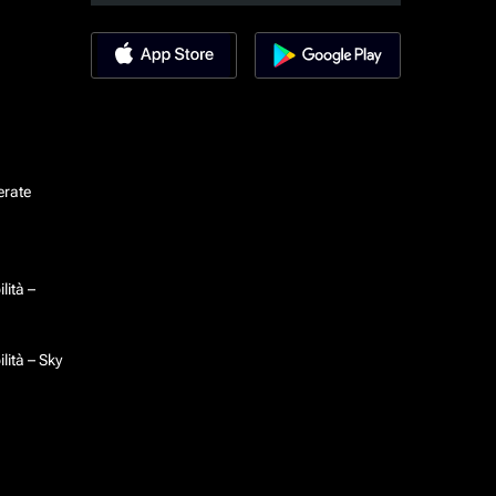
erate
lità –
lità – Sky