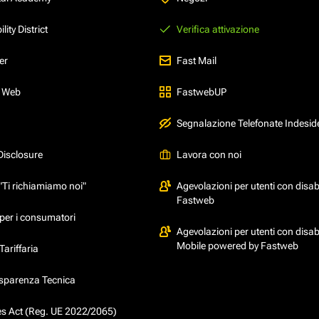
ity District
Verifica attivazione
er
Fast Mail
l Web
FastwebUP
Segnalazione Telefonate Indesid
Disclosure
Lavora con noi
"Ti richiamiamo noi"
Agevolazioni per utenti con disabi
Fastweb
per i consumatori
Agevolazioni per utenti con disabi
Mobile powered by Fastweb
ariffaria
asparenza Tecnica
ces Act (Reg. UE 2022/2065)