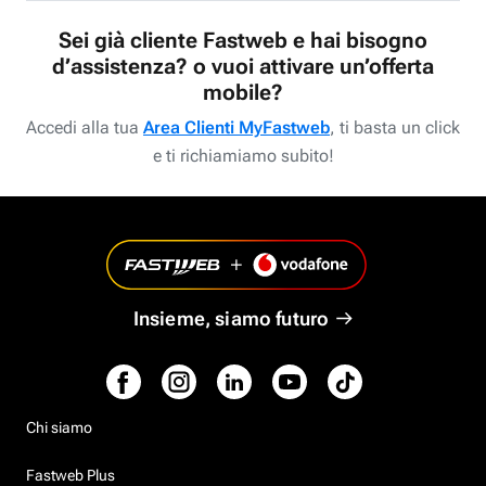
Sei già cliente Fastweb e hai bisogno
d’assistenza? o vuoi attivare un’offerta
mobile?
Accedi alla tua
Area Clienti MyFastweb
, ti basta un click
e ti richiamiamo subito!
Insieme, siamo futuro
Chi siamo
Fastweb Plus