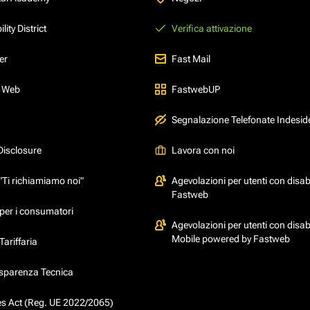
ity District
Verifica attivazione
er
Fast Mail
l Web
FastwebUP
Segnalazione Telefonate Indesid
Disclosure
Lavora con noi
"Ti richiamiamo noi"
Agevolazioni per utenti con disabi
Fastweb
per i consumatori
Agevolazioni per utenti con disabi
Mobile powered by Fastweb
ariffaria
asparenza Tecnica
ces Act (Reg. UE 2022/2065)