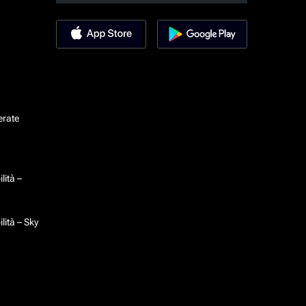
erate
lità –
lità – Sky