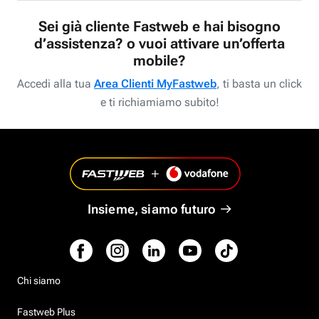
Sei già cliente Fastweb e hai bisogno
d’assistenza? o vuoi attivare un’offerta
mobile?
Accedi alla tua
Area Clienti MyFastweb
, ti basta un click
e ti richiamiamo subito!
Insieme, siamo futuro
Chi siamo
Fastweb Plus