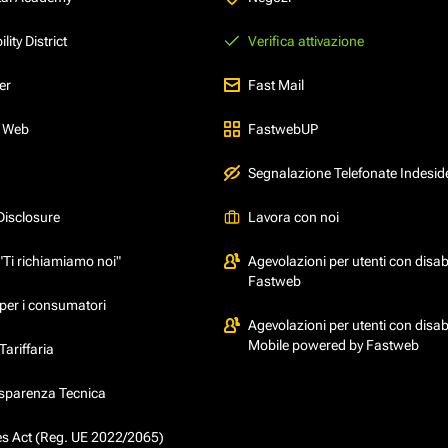
ity District
Verifica attivazione
er
Fast Mail
l Web
FastwebUP
Segnalazione Telefonate Indesid
Disclosure
Lavora con noi
"Ti richiamiamo noi"
Agevolazioni per utenti con disabi
Fastweb
per i consumatori
Agevolazioni per utenti con disabi
Mobile powered by Fastweb
ariffaria
asparenza Tecnica
ces Act (Reg. UE 2022/2065)