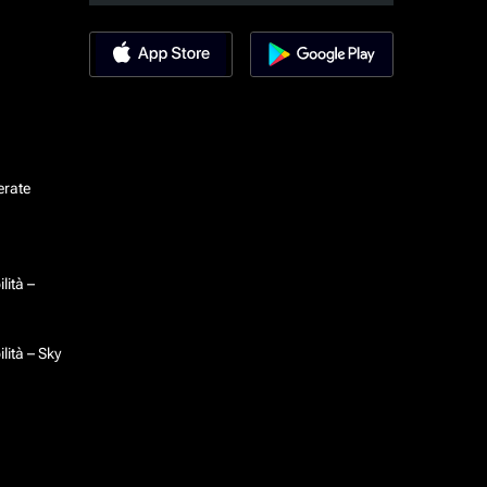
erate
lità –
lità – Sky