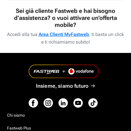
Sei già cliente Fastweb e hai bisogno
d’assistenza? o vuoi attivare un’offerta
mobile?
Accedi alla tua
Area Clienti MyFastweb
, ti basta un click
e ti richiamiamo subito!
Insieme, siamo futuro
Chi siamo
Fastweb Plus