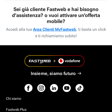
Sei già cliente Fastweb e hai bisogno
d’assistenza? o vuoi attivare un’offerta
mobile?
Accedi alla tua
Area Clienti MyFastweb
, ti basta un click
e ti richiamiamo subito!
Insieme, siamo futuro
Chi siamo
Fastweb Plus