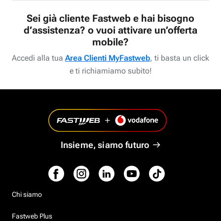
Sei già cliente Fastweb e hai bisogno
d’assistenza? o vuoi attivare un’offerta
mobile?
Accedi alla tua
Area Clienti MyFastweb
, ti basta un click
e ti richiamiamo subito!
Insieme, siamo futuro
Chi siamo
Fastweb Plus