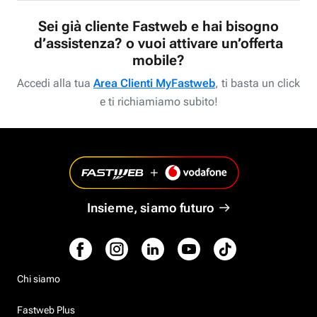
Sei già cliente Fastweb e hai bisogno
d’assistenza? o vuoi attivare un’offerta
mobile?
Accedi alla tua
Area Clienti MyFastweb
, ti basta un click
e ti richiamiamo subito!
Insieme, siamo futuro
Chi siamo
Fastweb Plus