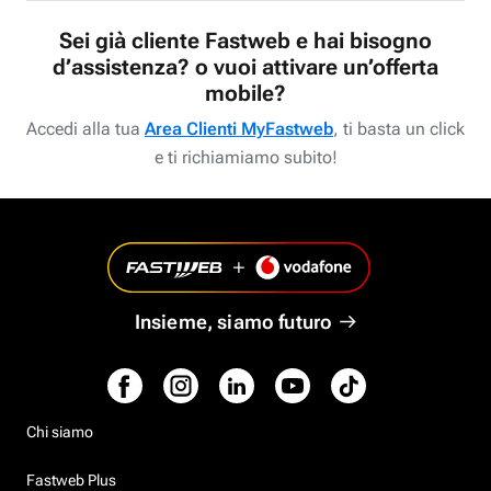
Sei già cliente Fastweb e hai bisogno
d’assistenza? o vuoi attivare un’offerta
mobile?
Accedi alla tua
Area Clienti MyFastweb
, ti basta un click
e ti richiamiamo subito!
Insieme, siamo futuro
Chi siamo
Fastweb Plus