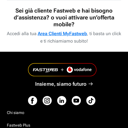
Sei già cliente Fastweb e hai bisogno
d’assistenza? o vuoi attivare un’offerta
mobile?
Accedi alla tua
Area Clienti MyFastweb
, ti basta un click
e ti richiamiamo subito!
Insieme, siamo futuro
Chi siamo
Fastweb Plus