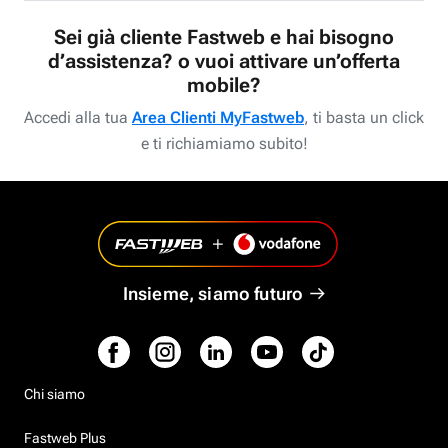
Sei già cliente Fastweb e hai bisogno
d’assistenza? o vuoi attivare un’offerta
mobile?
Accedi alla tua
Area Clienti MyFastweb
, ti basta un click
e ti richiamiamo subito!
Insieme, siamo futuro
Chi siamo
Fastweb Plus