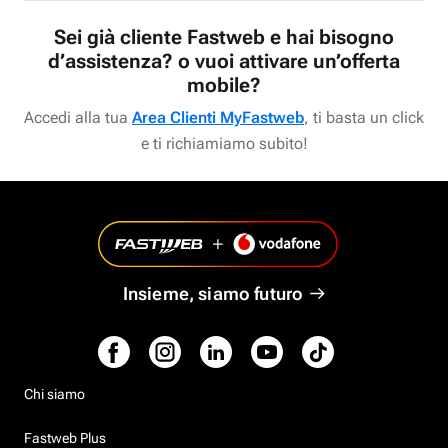
Sei già cliente Fastweb e hai bisogno
d’assistenza? o vuoi attivare un’offerta
mobile?
Accedi alla tua
Area Clienti MyFastweb
, ti basta un click
e ti richiamiamo subito!
Insieme, siamo futuro
Chi siamo
Fastweb Plus