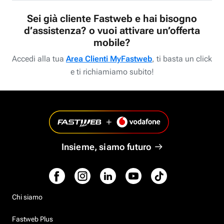
Sei già cliente Fastweb e hai bisogno
d’assistenza? o vuoi attivare un’offerta
mobile?
Accedi alla tua
Area Clienti MyFastweb
, ti basta un click
e ti richiamiamo subito!
Insieme, siamo futuro
Chi siamo
Fastweb Plus