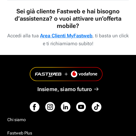
Sei già cliente Fastweb e hai bisogno
d’assistenza? o vuoi attivare un’offerta
mobile?
Accedi alla tua
Area Clienti MyFastweb
, ti basta un click
e ti richiamiamo subito!
Insieme, siamo futuro
Chi siamo
Fastweb Plus