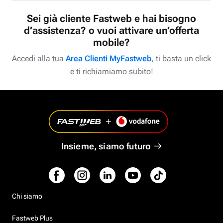
Sei già cliente Fastweb e hai bisogno
d’assistenza? o vuoi attivare un’offerta
mobile?
Accedi alla tua
Area Clienti MyFastweb
, ti basta un click
e ti richiamiamo subito!
Insieme, siamo futuro
Chi siamo
Fastweb Plus