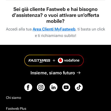
Sei già cliente Fastweb e hai bisogno
d’assistenza? o vuoi attivare un’offerta
mobile?
Accedi alla tua
Area Clienti MyFastweb
, ti basta un click
e ti richiamiamo subito!
Insieme, siamo futuro
Chi siamo
Fastweb Plus