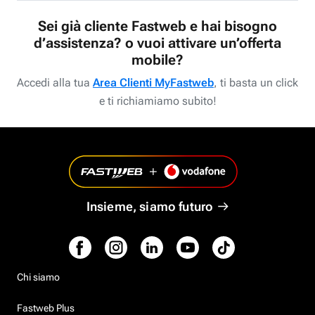
Sei già cliente Fastweb e hai bisogno
d’assistenza? o vuoi attivare un’offerta
mobile?
Accedi alla tua
Area Clienti MyFastweb
, ti basta un click
e ti richiamiamo subito!
Insieme, siamo futuro
Chi siamo
Fastweb Plus