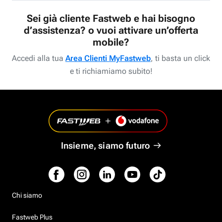
Sei già cliente Fastweb e hai bisogno
d’assistenza? o vuoi attivare un’offerta
mobile?
Accedi alla tua
Area Clienti MyFastweb
, ti basta un click
e ti richiamiamo subito!
Insieme, siamo futuro
Chi siamo
Fastweb Plus