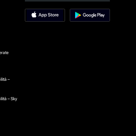
erate
lità –
lità – Sky