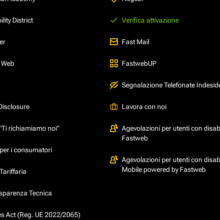
ity District
Verifica attivazione
er
Fast Mail
l Web
FastwebUP
Segnalazione Telefonate Indesid
Disclosure
Lavora con noi
"Ti richiamiamo noi"
Agevolazioni per utenti con disabi
Fastweb
per i consumatori
Agevolazioni per utenti con disabi
Mobile powered by Fastweb
ariffaria
asparenza Tecnica
ces Act (Reg. UE 2022/2065)