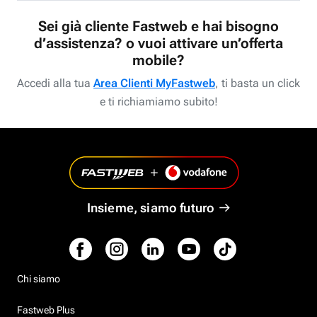
Sei già cliente Fastweb e hai bisogno
d’assistenza? o vuoi attivare un’offerta
mobile?
Accedi alla tua
Area Clienti MyFastweb
, ti basta un click
e ti richiamiamo subito!
Insieme, siamo futuro
Chi siamo
Fastweb Plus