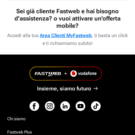
Sei già cliente Fastweb e hai bisogno
d’assistenza? o vuoi attivare un’offerta
mobile?
Accedi alla tua
Area Clienti MyFastweb
, ti basta un click
e ti richiamiamo subito!
Insieme, siamo futuro
Chi siamo
Fastweb Plus