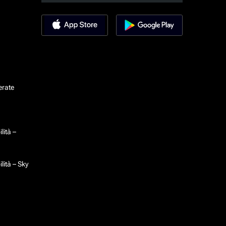
erate
lità –
lità – Sky