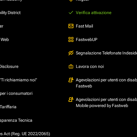
ity District
Verifica attivazione
er
Fast Mail
l Web
FastwebUP
Segnalazione Telefonate Indesid
Disclosure
Lavora con noi
"Ti richiamiamo noi"
Agevolazioni per utenti con disabi
Fastweb
per i consumatori
Agevolazioni per utenti con disabi
Mobile powered by Fastweb
ariffaria
asparenza Tecnica
ces Act (Reg. UE 2022/2065)