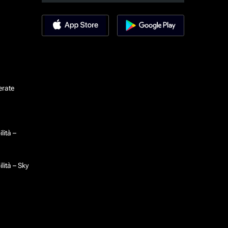
erate
lità –
lità – Sky