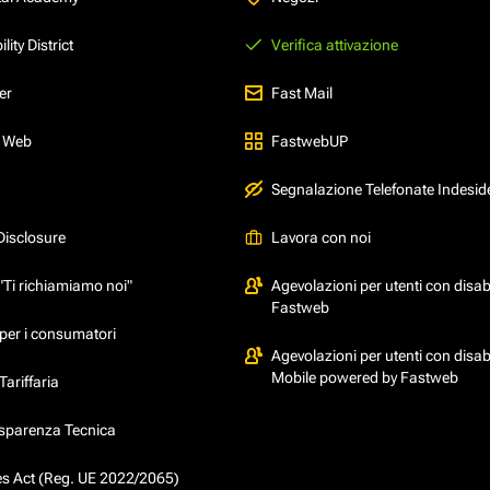
ity District
Verifica attivazione
er
Fast Mail
l Web
FastwebUP
Segnalazione Telefonate Indesid
Disclosure
Lavora con noi
"Ti richiamiamo noi"
Agevolazioni per utenti con disabi
Fastweb
per i consumatori
Agevolazioni per utenti con disabi
Mobile powered by Fastweb
ariffaria
asparenza Tecnica
ces Act (Reg. UE 2022/2065)