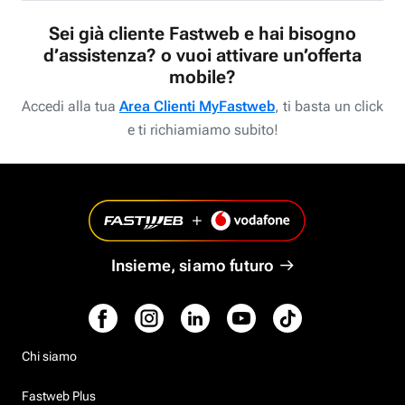
Sei già cliente Fastweb e hai bisogno
d’assistenza? o vuoi attivare un’offerta
mobile?
Accedi alla tua
Area Clienti MyFastweb
, ti basta un click
e ti richiamiamo subito!
Insieme, siamo futuro
Chi siamo
Fastweb Plus